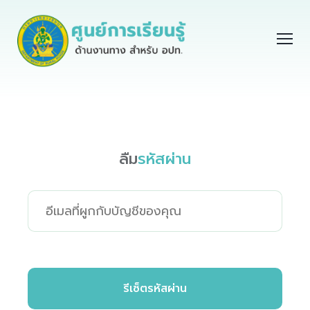
ลืม
รหัสผ่าน
รีเซ็ตรหัสผ่าน